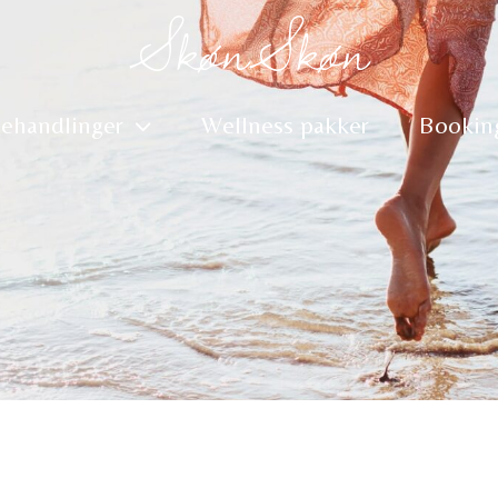
SkønSkøn
ehandlinger
Wellness pakker
Bookin