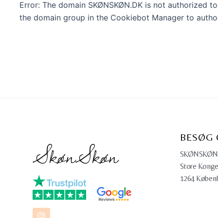
Error: The domain SKØNSKØN.DK is not authorized to
the domain group in the Cookiebot Manager to autho
BESØG 
SkønSkøn
SKØNSKØN
Store Konge
1264 Køben
I