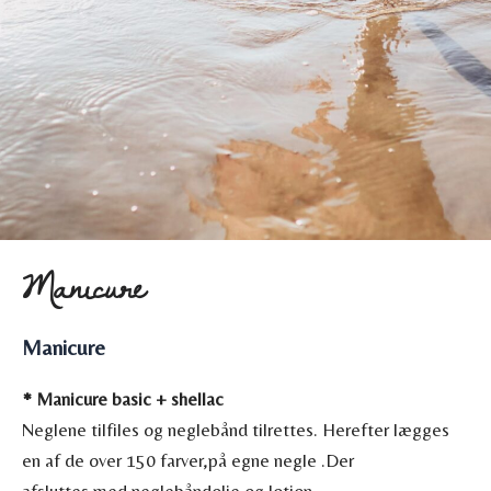
Manicure
Manicure
* Manicure basic + shellac
Neglene tilfiles og neglebånd tilrettes. Herefter lægges
en af de over 150 farver,på egne negle .Der
afsluttes med neglebåndolie og lotion