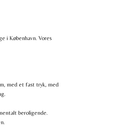
ge i København. Vores
m, med et fast tryk, med
ng.
mentalt beroligende.
en.