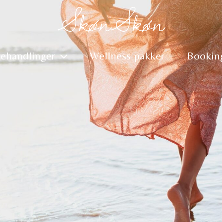
SkønSkøn
ehandlinger
Wellness pakker
Bookin