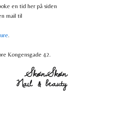
oke en tid her på siden
n mail til
ure
.
ore Kongensgade 42.
SkønSkøn
Nail & beauty
OS
ÅBNINGSTIDER